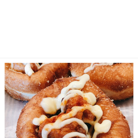
コ
ナ
ン
ビ
テ
ゲ
HOME
パン
定番商品
唐揚げカレーパン￥220
ン
ー
ツ
シ
唐揚げカレーパン
に
ョ
￥220
移
ン
動
に
移
動