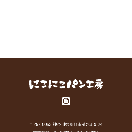
ア
イ
コ
ン
リ
ン
ク
〒257-0053 神奈川県秦野市清水町9-24